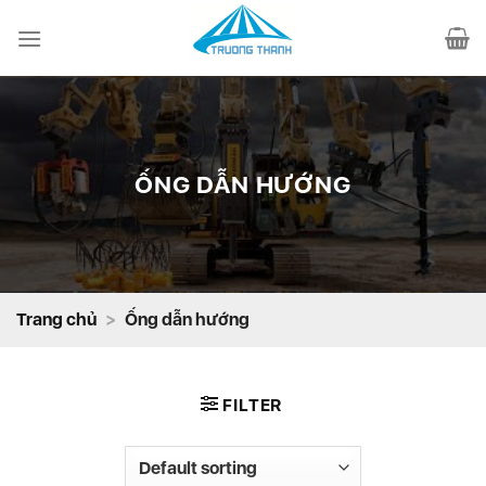
Chuyển
đến
nội
dung
ỐNG DẪN HƯỚNG
Trang chủ
>
Ống dẫn hướng
FILTER