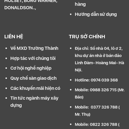
HOLSET, BORG WARNER,
hàng
DONALDSON..,
Hướng dẫn sử dụng
LIÊN HỆ
TRỤ SỞ CHÍNH
Về MXD Trường Thành
Địa chỉ: Số nhà 04, lô ơ 2,
khu dự án nhà ở bán đảo
Hợp tác với chúng tôi
Linh Đàm- Hoàng Mai- Hà
Cơ hội nghề nghiệp
Nội.
Quy chế sàn giao dịch
Hotline: 0974 039 368
Các khuyến mãi hiện có
Mobile: 0988 326 715 (Mr.
Bảo)
Tin tức ngành máy xây
dựng
Mobile: 0377 326 788 (
Mr. Thụ)
Mobile: 0822 326 788 (