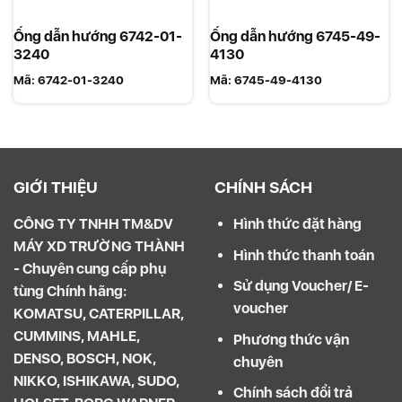
Ống dẫn hướng 6742-01-
Ống dẫn hướng 6745-49-
3240
4130
Mã:
6742-01-3240
Mã:
6745-49-4130
GIỚI THIỆU
CHÍNH SÁCH
CÔNG TY TNHH TM&DV
Hình thức đặt hàng
MÁY XD TRƯỜNG THÀNH
Hình thức thanh toán
- Chuyên cung cấp phụ
Sử dụng Voucher/ E-
tùng Chính hãng:
voucher
KOMATSU, CATERPILLAR,
CUMMINS, MAHLE,
Phương thức vận
DENSO, BOSCH, NOK,
chuyên
NIKKO, ISHIKAWA, SUDO,
Chính sách đổi trả