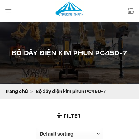
Chuyển
đến
nội
dung
BỘ DÂY ĐIỆN KIM PHUN PC450-7
Trang chủ
>
Bộ dây điện kim phun PC450-7
FILTER