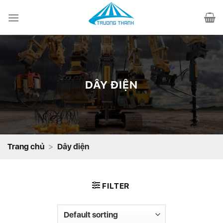
Chuyển
đến
nội
dung
DÂY ĐIỆN
Trang chủ
>
Dây điện
FILTER