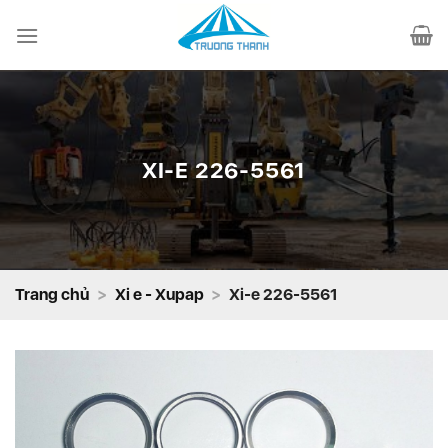
Chuyển
đến
nội
dung
XI-E 226-5561
Trang chủ
>
Xi e - Xupap
>
Xi-e 226-5561