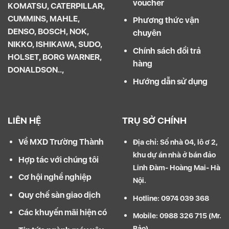
voucher
KOMATSU, CATERPILLAR,
CUMMINS, MAHLE,
Phương thức vận
DENSO, BOSCH, NOK,
chuyên
NIKKO, ISHIKAWA, SUDO,
Chính sách đổi trả
HOLSET, BORG WARNER,
hàng
DONALDSON..,
Hướng dẫn sử dụng
LIÊN HỆ
TRỤ SỞ CHÍNH
Về MXD Trường Thành
Địa chỉ: Số nhà 04, lô ơ 2,
khu dự án nhà ở bán đảo
Hợp tác với chúng tôi
Linh Đàm- Hoàng Mai- Hà
Cơ hội nghề nghiệp
Nội.
Quy chế sàn giao dịch
Hotline: 0974 039 368
Các khuyến mãi hiện có
Mobile: 0988 326 715 (Mr.
Bảo)