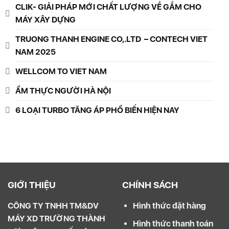
CLIK- GIẢI PHÁP MỚI CHẤT LƯỢNG VỀ GẦM CHO
MÁY XÂY DỰNG
TRUONG THANH ENGINE CO,.LTD – CONTECH VIET
NAM 2025
WELLCOM TO VIET NAM
ẨM THỰC NGƯỜI HÀ NỘI
6 LOẠI TURBO TĂNG ÁP PHỔ BIẾN HIỆN NAY
GIỚI THIỆU
CHÍNH SÁCH
CÔNG TY TNHH TM&DV
Hình thức đặt hàng
MÁY XD TRƯỜNG THÀNH
Hình thức thanh toán