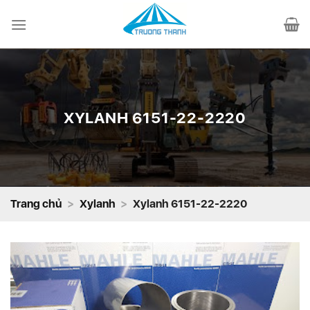
Chuyển
đến
nội
dung
XYLANH 6151-22-2220
Trang chủ
>
Xylanh
>
Xylanh 6151-22-2220