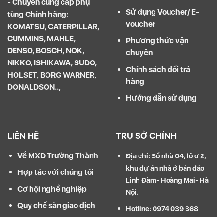
- Chuyên cung cấp phụ
Sử dụng Voucher/ E-
tùng Chính hãng:
voucher
KOMATSU, CATERPILLAR,
CUMMINS, MAHLE,
Phương thức vận
DENSO, BOSCH, NOK,
chuyên
NIKKO, ISHIKAWA, SUDO,
Chính sách đổi trả
HOLSET, BORG WARNER,
hàng
DONALDSON..,
Hướng dẫn sử dụng
LIÊN HỆ
TRỤ SỞ CHÍNH
Về MXD Trường Thành
Địa chỉ: Số nhà 04, lô ơ 2,
khu dự án nhà ở bán đảo
Hợp tác với chúng tôi
Linh Đàm- Hoàng Mai- Hà
Cơ hội nghề nghiệp
Nội.
Quy chế sàn giao dịch
Hotline: 0974 039 368